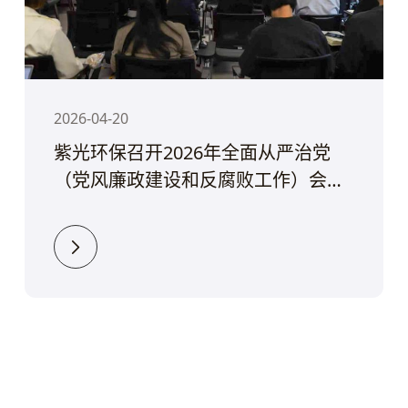
2026-04-20
紫光环保召开2026年全面从严治党
（党风廉政建设和反腐败工作）会议
暨“以案促改”专项整改推进会