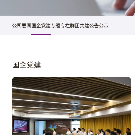
公司要闻
国企党建
专题专栏
群团共建
公告公示
国企党建