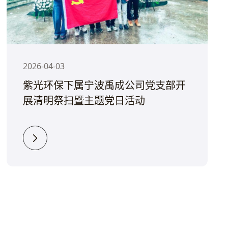
2026-04-03
紫光环保下属宁波禹成公司党支部开
展清明祭扫暨主题党日活动